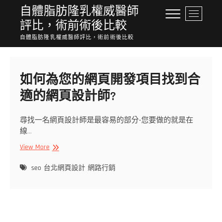
Skip
自體脂肪隆乳權威醫師
M
to
評比，術前術後比較
e
content
n
自體脂肪隆乳權威醫師評比，術前術後比較
u
B
u
如何為您的網頁開發項目找到合
t
t
適的網頁設計師?
o
n
尋找一名網頁設計師是最容易的部分-您要做的就是在
線…
如
View More
何
為
seo
台北網頁設計
網路行銷
您
的
網
頁
開