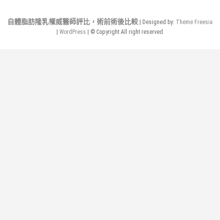
發
項
自體脂肪隆乳權威醫師評比，術前術後比較
| Designed by:
Theme Freesia
目
|
WordPress
| © Copyright All right reserved
找
到
合
適
的
網
頁
設
計
師?