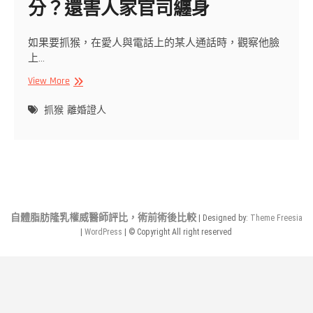
分？還害人家官司纏身
如果要抓猴，在愛人與電話上的某人通話時，觀察他臉
上…
請
View More
離
婚
抓猴
離婚證人
證
人
幫
忙
抓
猴
會
自體脂肪隆乳權威醫師評比，術前術後比較
| Designed by:
Theme Freesia
不
|
WordPress
| © Copyright All right reserved
會
太
過
分？
還