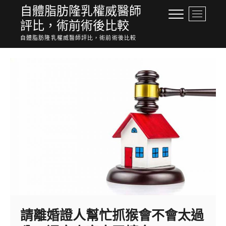
Skip
自體脂肪隆乳權威醫師
M
to
評比，術前術後比較
e
content
n
自體脂肪隆乳權威醫師評比，術前術後比較
u
B
u
t
t
o
n
請離婚證人幫忙抓猴會不會太過