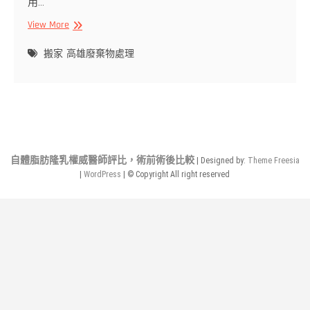
用…
精
View More
緻
搬
搬家
高雄廢棄物處理
家
公
司-
專
業
安
全、
自體脂肪隆乳權威醫師評比，術前術後比較
| Designed by:
Theme Freesia
完
|
WordPress
| © Copyright All right reserved
整
服
務