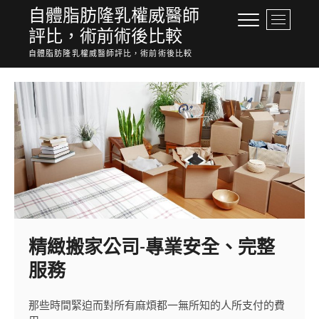
Skip
自體脂肪隆乳權威醫師
M
to
評比，術前術後比較
e
content
n
自體脂肪隆乳權威醫師評比，術前術後比較
u
B
u
t
t
o
n
精緻搬家公司-專業安全、完整
服務
那些時間緊迫而對所有麻煩都一無所知的人所支付的費