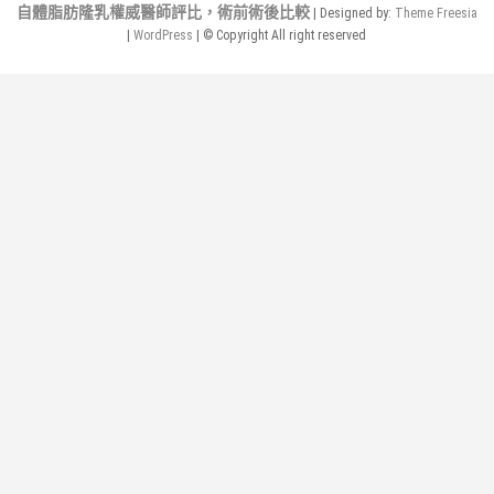
自體脂肪隆乳權威醫師評比，術前術後比較
| Designed by:
Theme Freesia
洗
|
WordPress
| © Copyright All right reserved
衣
機
清
洗.
直
筒
1000
元