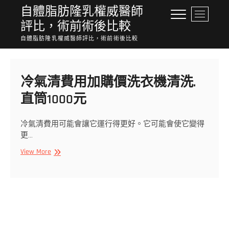
Skip
自體脂肪隆乳權威醫師
M
to
評比，術前術後比較
e
content
n
自體脂肪隆乳權威醫師評比，術前術後比較
u
B
u
冷氣清費用加購價洗衣機清洗.
t
t
直筒1000元
o
n
冷氣清費用可能會讓它運行得更好。它可能會使它變得
更…
冷
View More
氣
清
費
用
加
購
價