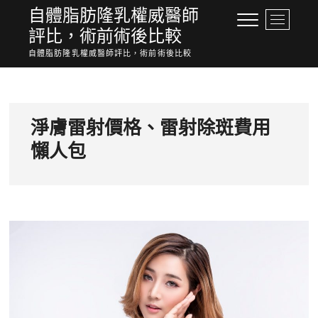
Skip
自體脂肪隆乳權威醫師
M
to
評比，術前術後比較
e
content
n
自體脂肪隆乳權威醫師評比，術前術後比較
u
B
u
t
淨膚雷射價格、雷射除斑費用
t
o
懶人包
n