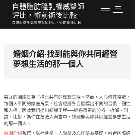
Skip
自體脂肪隆乳權威醫師
M
to
評比，術前術後比較
e
content
n
自體脂肪隆乳權威醫師評比，術前術後比較
u
B
u
t
婚姻介紹-找到能與你共同經營
t
o
夢想生活的那一個人
n
美好的姻緣是為了構築共有的理想生活。然而，人心何其複雜，
每個人不同的家庭背景、社會經歷各自醞釀出不同的習慣、個性
和人格；因此我們提出姻緣工程──經過精密的分析、拆解、測
試、比對，為你在茫茫人海當中，找到能與你共同經營夢想生活
的那一個人。
婚姻介紹
系統，以社會學、人類學及心理學為基礎，融合國際媒