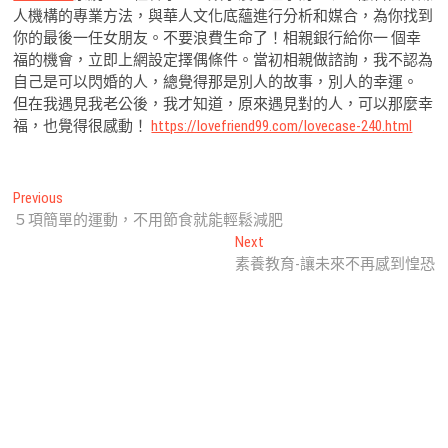
人機構的專業方法，與華人文化底蘊進行分析和媒合，為你找到
你的最後一任女朋友。不要浪費生命了！相親銀行給你一 個幸
福的機會，立即上網設定擇偶條件。當初相親做諮詢，我不認為
自己是可以閃婚的人，總覺得那是別人的故事，別人的幸運。
但在我遇見我老公後，我才知道，原來遇見對的人，可以那麼幸
福，也覺得很感動！
https://lovefriend99.com/lovecase-240.html
文
Previous
Previous
post:
５項簡單的運動，不用節食就能輕鬆減肥
章
Next
Next
導
post:
素養教育-讓未來不再感到惶恐
覽