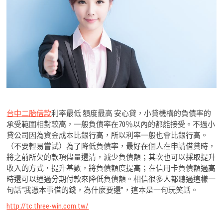
台中二胎借款
利率最低 額度最高 安心貸，小貸機構的負債率的
承受範圍相對較高，一般負債率在70％以內的都能接受。不過小
貸公司因為資金成本比銀行高，所以利率一般也會比銀行高。
（不要輕易嘗試）為了降低負債率，最好在個人在申請借貸時，
將之前所欠的款項儘量還清，減少負債額；其次也可以採取提升
收入的方式，提升基數，將負債額度提高；在信用卡負債額過高
時還可以通過分期付款來降低負債額。相信很多人都聽過這樣一
句話“我憑本事借的錢，為什麼要還”，這本是一句玩笑話。
http://tc.three-win.com.tw/