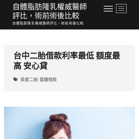
Skip
自體脂肪隆乳權威醫師
M
to
評比，術前術後比較
e
content
n
自體脂肪隆乳權威醫師評比，術前術後比較
u
B
u
t
台中二胎借款利率最低 額度最
t
o
高 安心貸
n
房屋二胎
當舖借款